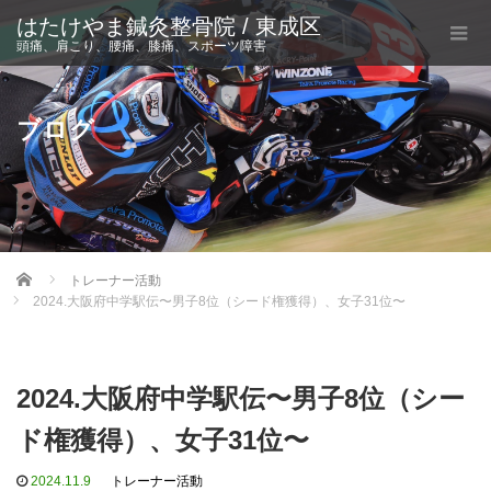
はたけやま鍼灸整骨院 / 東成区
頭痛、肩こり、腰痛、膝痛、スポーツ障害
ブログ
Home
トレーナー活動
2024.大阪府中学駅伝〜男子8位（シード権獲得）、女子31位〜
2024.大阪府中学駅伝〜男子8位（シー
ド権獲得）、女子31位〜
2024.11.9
トレーナー活動