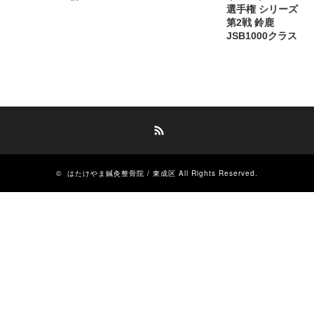
選手権 シリーズ
第2戦 鈴鹿
JSB1000クラス
RSS
©
はたけやま鍼灸整骨院 / 東成区
All Rights Reserved.